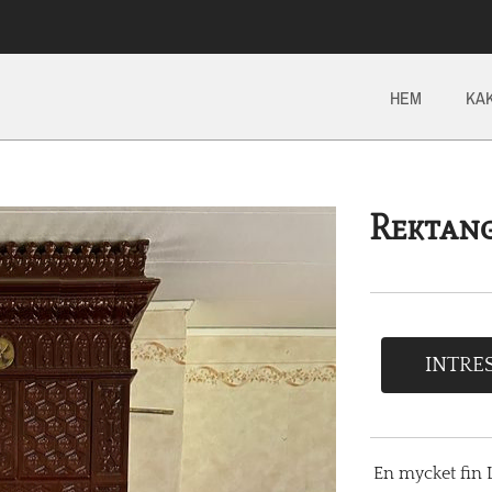
HEM
KA
Rektan
INTRE
En mycket fin L