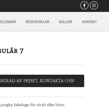
KELUGNAR
RESERVDELAR
GALLERI
KONTAKT
gulär 7
SSERAD AV PRISET, KONTAKTA OSS!
jungby kakelugn för nicsh eller hörn.