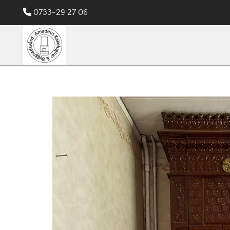

0733-29 27 06