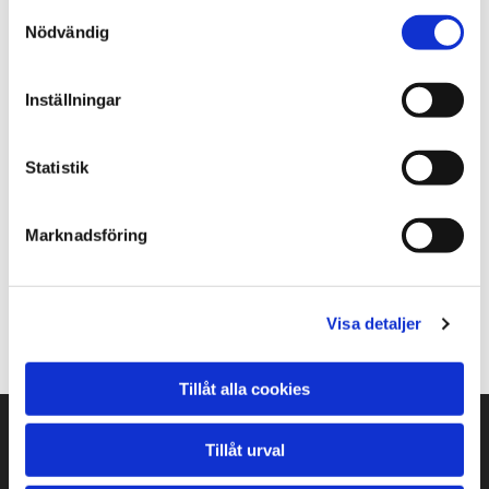
Samtyckesval
Nödvändig
Rund kakelugn 16
Inställningar
INTRESSERAD AV PRISET, KONTAKTA
OSS!
Statistik
Marknadsföring
En fin Kaerlskrona kakelugn med vacket krön höjd ca
2,45m
Visa detaljer
Tillåt alla cookies
TELEFON
Tillåt urval
0733-29 27 06